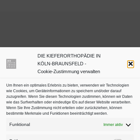
DIE KIEFERORTHOPÄDIE IN
Dr. Julia Neuschulz
KÖLN-BRAUNSFELD -
Cookie-Zustimmung verwalten
Kieferorthopäden oder
Um Ihnen ein optimales Erlebnis zu bieten, verwenden wir Technologien
Zahnärzte mit Schwerpunkt
wie Cookies, um Geräteinformationen zu speichern und/oder darauf
in Köln auf
jameda
zuzugreifen. Wenn Sie diesen Technologien zustimmen, können wir Daten
wie das Surfverhalten oder eindeutige IDs auf dieser Website verarbeiten.
Wenn Sie Ihre Zustimmung nicht erteilen oder zurückziehen, können
bestimmte Merkmale und Funktionen beeinträchtigt werden.
Funktional
Immer aktiv