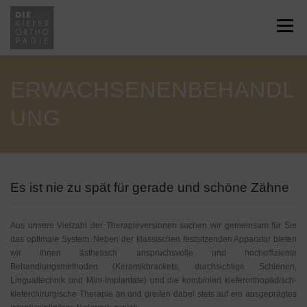
Zum
Inhalt
Menü
springen
HOME
ÜBER UNS
JOBS
ERWACHSENENBEHANDL
UNG
LEISTUNGEN
SERVICE
NEWS
KONTAKT
RECHTLICHES
Es ist nie zu spät für gerade und schöne Zähne
Aus unsere Vielzahl der Therapieversionen suchen wir gemeinsam für Sie
ÜBERWEISUNG
das optimale System. Neben der klassischen festsitzenden Apparatur bieten
wir Ihnen ästhetisch anspruchsvolle und hocheffiziente
Behandlungsmethoden (Keramikbrackets, durchsichtige Schienen,
Lingualtechnik und Mini-Implantate) und die kombiniert kieferorthopädisch-
kieferchirurgische Therapie an und greifen dabei stets auf ein ausgeprägtes