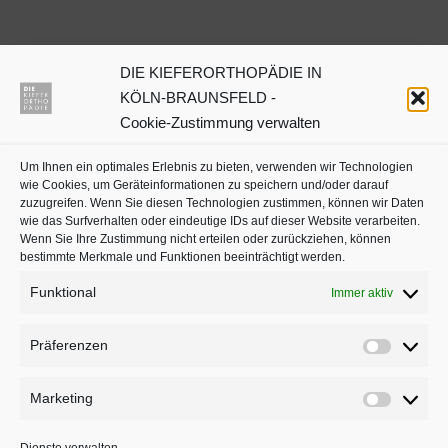
DIE KIEFERORTHOPÄDIE IN
Dr. Julia Neuschulz
KÖLN-BRAUNSFELD -
Cookie-Zustimmung verwalten
Kieferorthopäden oder
Um Ihnen ein optimales Erlebnis zu bieten, verwenden wir Technologien
Zahnärzte mit Schwerpunkt
wie Cookies, um Geräteinformationen zu speichern und/oder darauf
in Köln auf
jameda
zuzugreifen. Wenn Sie diesen Technologien zustimmen, können wir Daten
wie das Surfverhalten oder eindeutige IDs auf dieser Website verarbeiten.
Wenn Sie Ihre Zustimmung nicht erteilen oder zurückziehen, können
bestimmte Merkmale und Funktionen beeinträchtigt werden.
Funktional
Immer aktiv
Präferenzen
Präferenz
Marketing
Marketing
BLEIBEN SIE AUF DEM LAUFENDEN