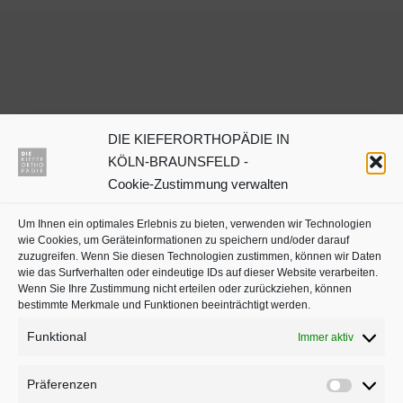
DIE KIEFERORTHOPÄDIE IN
Dr. Julia Neuschulz
KÖLN-BRAUNSFELD -
Cookie-Zustimmung verwalten
Kieferorthopäden oder
Um Ihnen ein optimales Erlebnis zu bieten, verwenden wir Technologien
Zahnärzte mit Schwerpunkt
wie Cookies, um Geräteinformationen zu speichern und/oder darauf
in Köln auf
jameda
zuzugreifen. Wenn Sie diesen Technologien zustimmen, können wir Daten
wie das Surfverhalten oder eindeutige IDs auf dieser Website verarbeiten.
Wenn Sie Ihre Zustimmung nicht erteilen oder zurückziehen, können
bestimmte Merkmale und Funktionen beeinträchtigt werden.
Funktional
Immer aktiv
Präferenzen
Präferenz