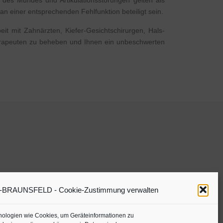
 des Mundes und Artikulationsstörungen gelten als
n einer entsprechenden Fehlfunktion beteiligt sein.
it mit Zahnärzten, Kiefer-Gesichtschirurgen, Hals-
erapeuten zu beheben und Ihnen ein unbeschwerten
RAUNSFELD - Cookie-Zustimmung verwalten
hnologien wie Cookies, um Geräteinformationen zu