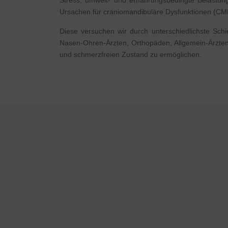
Stress, umwelt- und ernährungsbedingte Belastung
Ursachen für craniomandibuläre Dysfunktionen (CMD).
Diese versuchen wir durch unterschiedlichste Schi
Nasen-Ohren-Ärzten, Orthopäden, Allgemein-Ärzte
und schmerzfreien Zustand zu ermöglichen.