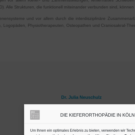
en vor allem Kiefer- und Zahnfehlstellungen, fehlerhaftes Schließen
 Alle Strukturen, die funktionell miteinander verbunden sind, können a
enensysteme und vor allem durch die interdisziplinäre Zusammenarbe
n, Logopäden, Physiotherapeuten, Osteopathen und Craniosakral-Th
Dr. Julia Neuschulz
DIE KIEFERORTHOPÄDIE IN KÖLN-B
Kieferorthopäden oder
Zahnärzte mit Schwerpunkt
in Köln auf
jameda
Um Ihnen ein optimales Erlebnis zu bieten, verwenden wir Tec