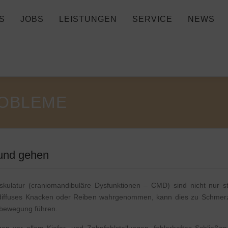
S
JOBS
LEISTUNGEN
SERVICE
NEWS
OBLEME
rund gehen
ulatur (craniomandibuläre Dysfunktionen – CMD) sind nicht nur sta
 diffuses Knacken oder Reiben wahrgenommen, kann dies zu Schmerz
–bewegung führen.