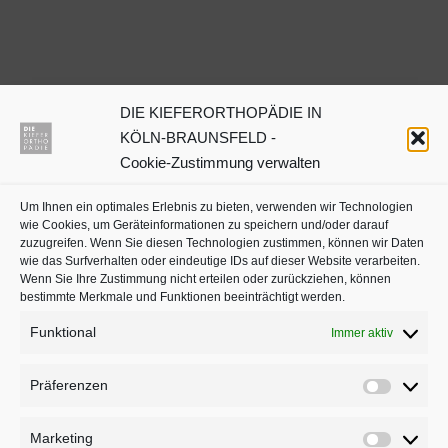
DIE KIEFERORTHOPÄDIE IN
Dr. Julia Neuschulz
KÖLN-BRAUNSFELD -
Cookie-Zustimmung verwalten
Kieferorthopäden oder
Um Ihnen ein optimales Erlebnis zu bieten, verwenden wir Technologien
Zahnärzte mit Schwerpunkt
wie Cookies, um Geräteinformationen zu speichern und/oder darauf
in Köln auf
jameda
zuzugreifen. Wenn Sie diesen Technologien zustimmen, können wir Daten
wie das Surfverhalten oder eindeutige IDs auf dieser Website verarbeiten.
Wenn Sie Ihre Zustimmung nicht erteilen oder zurückziehen, können
bestimmte Merkmale und Funktionen beeinträchtigt werden.
Funktional
Immer aktiv
Präferenzen
Präferenz
Marketing
Marketing