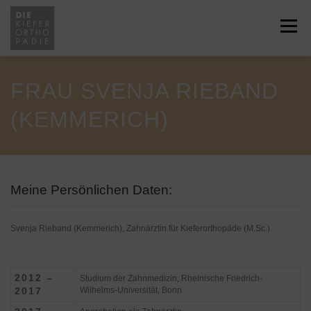
Zum
Inhalt
Menü
springen
HOME
ÜBER UNS
JOBS
FRAU SVENJA RIEBAND
(KEMMERICH)
LEISTUNGEN
SERVICE
NEWS
KONTAKT
RECHTLICHES
Meine Persönlichen Daten:
Svenja Rieband (Kemmerich), Zahnärztin für Kieferorthopäde (M.Sc.)
ÜBERWEISUNG
2012 –
Studium der Zahnmedizin, Rheinische Friedrich-
2017
Wilhelms-Universität, Bonn