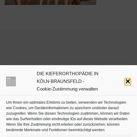
DIE KIEFERORTHOPÄDIE IN
Dr. Julia Neuschulz
KÖLN-BRAUNSFELD -
Cookie-Zustimmung verwalten
Kieferorthopäden oder
Um Ihnen ein optimales Erlebnis zu bieten, verwenden wir Technologien
Zahnärzte mit Schwerpunkt
wie Cookies, um Geräteinformationen zu speichern und/oder darauf
in Köln auf
jameda
zuzugreifen. Wenn Sie diesen Technologien zustimmen, können wir Daten
wie das Surfverhalten oder eindeutige IDs auf dieser Website verarbeiten.
Wenn Sie Ihre Zustimmung nicht erteilen oder zurückziehen, können
bestimmte Merkmale und Funktionen beeinträchtigt werden.