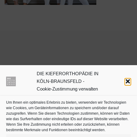
DIE KIEFERORTHOPÄDIE IN
Dr. Julia Neuschulz
KÖLN-BRAUNSFELD -
Cookie-Zustimmung verwalten
Kieferorthopäden oder
Um Ihnen ein optimales Erlebnis zu bieten, verwenden wir Technologien
Zahnärzte mit Schwerpunkt
wie Cookies, um Geräteinformationen zu speichern und/oder darauf
in Köln auf
jameda
zuzugreifen. Wenn Sie diesen Technologien zustimmen, können wir Daten
wie das Surfverhalten oder eindeutige IDs auf dieser Website verarbeiten.
Wenn Sie Ihre Zustimmung nicht erteilen oder zurückziehen, können
bestimmte Merkmale und Funktionen beeinträchtigt werden.