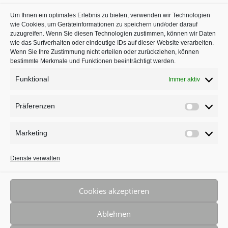
Kieferorthopäden oder
Um Ihnen ein optimales Erlebnis zu bieten, verwenden wir Technologien
Zahnärzte mit Schwerpunkt
wie Cookies, um Geräteinformationen zu speichern und/oder darauf
in Köln auf
jameda
zuzugreifen. Wenn Sie diesen Technologien zustimmen, können wir Daten
wie das Surfverhalten oder eindeutige IDs auf dieser Website verarbeiten.
Wenn Sie Ihre Zustimmung nicht erteilen oder zurückziehen, können
bestimmte Merkmale und Funktionen beeinträchtigt werden.
Funktional
Immer aktiv
Präferenzen
Präferenz
Marketing
Marketing
BLEIBEN SIE AUF DEM LAUFENDEN
Dienste verwalten
Cookies akzeptieren
Ablehnen