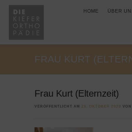
Zum
Inhalt
HOME
ÜBER UN
springen
FRAU KURT (ELTERN
Frau Kurt (Elternzeit)
VERÖFFENTLICHT AM
20. OKTOBER 2020
VO