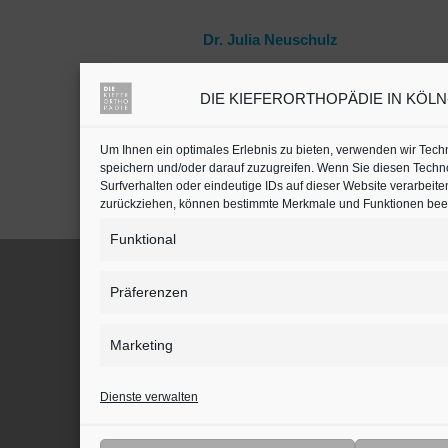
Dr. Julia Neuschulz
DIE KIEFERORTHOPÄDIE IN KÖLN-B
Kieferorthopäden oder
Zahnärzte mit Schwerpunkt
in Köln auf
jameda
Um Ihnen ein optimales Erlebnis zu bieten, verwenden wir Tec
speichern und/oder darauf zuzugreifen. Wenn Sie diesen Techn
Surfverhalten oder eindeutige IDs auf dieser Website verarbeite
zurückziehen, können bestimmte Merkmale und Funktionen beei
Funktional
Präferenzen
BLEIBEN SIE AUF DEM LAUFENDEN
Marketing
Dienste verwalten