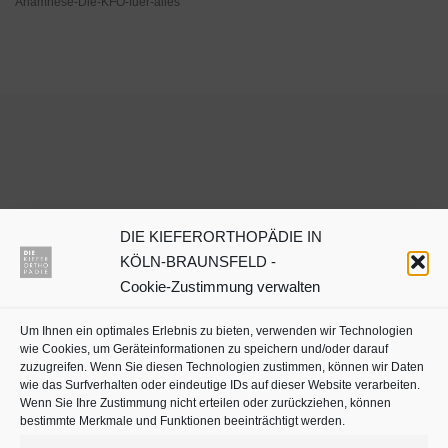
Anamnese-Die-KFO-fuer-alles
DIE KIEFERORTHOPÄDIE IN
Dr. Julia Neuschulz
KÖLN-BRAUNSFELD -
Cookie-Zustimmung verwalten
Kieferorthopäden oder
Um Ihnen ein optimales Erlebnis zu bieten, verwenden wir Technologien
Zahnärzte mit Schwerpunkt
wie Cookies, um Geräteinformationen zu speichern und/oder darauf
in Köln auf
jameda
zuzugreifen. Wenn Sie diesen Technologien zustimmen, können wir Daten
wie das Surfverhalten oder eindeutige IDs auf dieser Website verarbeiten.
Wenn Sie Ihre Zustimmung nicht erteilen oder zurückziehen, können
bestimmte Merkmale und Funktionen beeinträchtigt werden.