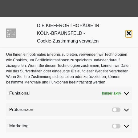
DIE KIEFERORTHOPÄDIE IN
Dr. Julia Neuschulz
KÖLN-BRAUNSFELD -
Cookie-Zustimmung verwalten
Kieferorthopäden oder
Um Ihnen ein optimales Erlebnis zu bieten, verwenden wir Technologien
Zahnärzte mit Schwerpunkt
wie Cookies, um Geräteinformationen zu speichern und/oder darauf
in Köln auf
jameda
zuzugreifen. Wenn Sie diesen Technologien zustimmen, können wir Daten
wie das Surfverhalten oder eindeutige IDs auf dieser Website verarbeiten.
Wenn Sie Ihre Zustimmung nicht erteilen oder zurückziehen, können
bestimmte Merkmale und Funktionen beeinträchtigt werden.
Funktional
Immer aktiv
Präferenzen
Präferenz
Marketing
Marketing
BLEIBEN SIE AUF DEM LAUFENDEN