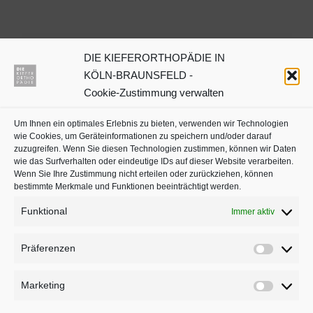
DIE KIEFERORTHOPÄDIE IN
Dr. Julia Neuschulz
KÖLN-BRAUNSFELD -
Cookie-Zustimmung verwalten
Kieferorthopäden oder
Um Ihnen ein optimales Erlebnis zu bieten, verwenden wir Technologien
Zahnärzte mit Schwerpunkt
wie Cookies, um Geräteinformationen zu speichern und/oder darauf
in Köln auf
jameda
zuzugreifen. Wenn Sie diesen Technologien zustimmen, können wir Daten
wie das Surfverhalten oder eindeutige IDs auf dieser Website verarbeiten.
Wenn Sie Ihre Zustimmung nicht erteilen oder zurückziehen, können
bestimmte Merkmale und Funktionen beeinträchtigt werden.
Funktional
Immer aktiv
Präferenzen
Präferenz
Marketing
Marketing
BLEIBEN SIE AUF DEM LAUFENDEN