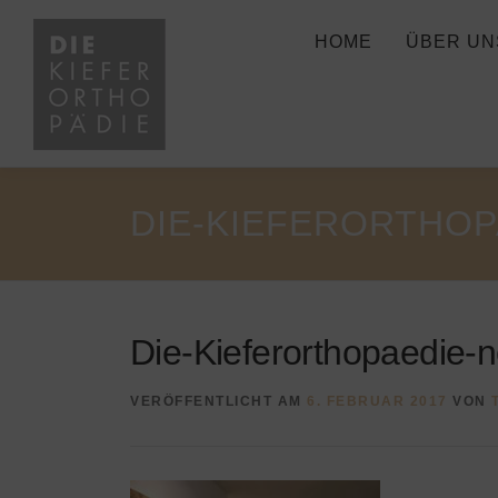
Zum
Inhalt
HOME
ÜBER UN
springen
DIE-KIEFERORTHOP
Die-Kieferorthopaedie-
VERÖFFENTLICHT AM
6. FEBRUAR 2017
VON