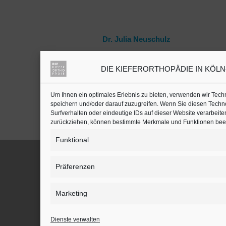
Dr. Julia Neuschulz
DIE KIEFERORTHOPÄDIE IN KÖLN-B
Kieferorthopäden oder
Zahnärzte mit Schwerpunkt
in Köln auf
jameda
Um Ihnen ein optimales Erlebnis zu bieten, verwenden wir Tec
speichern und/oder darauf zuzugreifen. Wenn Sie diesen Techn
Surfverhalten oder eindeutige IDs auf dieser Website verarbeite
zurückziehen, können bestimmte Merkmale und Funktionen beei
Funktional
Präferenzen
BLEIBEN SIE AUF DEM LAUFENDEN
Marketing
Dienste verwalten