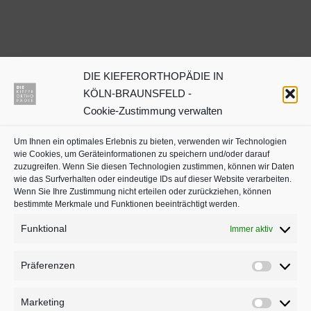
DIE KIEFERORTHOPÄDIE IN
Dr. Julia Neuschulz
KÖLN-BRAUNSFELD -
Cookie-Zustimmung verwalten
Kieferorthopäden oder
Um Ihnen ein optimales Erlebnis zu bieten, verwenden wir Technologien
Zahnärzte mit Schwerpunkt
wie Cookies, um Geräteinformationen zu speichern und/oder darauf
in Köln auf
jameda
zuzugreifen. Wenn Sie diesen Technologien zustimmen, können wir Daten
wie das Surfverhalten oder eindeutige IDs auf dieser Website verarbeiten.
Wenn Sie Ihre Zustimmung nicht erteilen oder zurückziehen, können
bestimmte Merkmale und Funktionen beeinträchtigt werden.
Funktional
Immer aktiv
Präferenzen
Präferenz
Marketing
Marketing