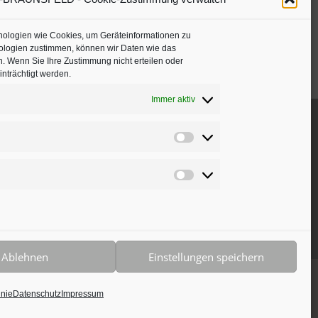
hnologien wie Cookies, um Geräteinformationen zu
ologien zustimmen, können wir Daten wie das
n. Wenn Sie Ihre Zustimmung nicht erteilen oder
nträchtigt werden.
Immer aktiv
Präferenzen
Marketing
Ablehnen
Einstellungen speichern
halten • Webdesign by
Designvorsprung
inie
Datenschutz
Impressum