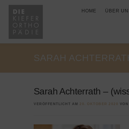
Zum
Inhalt
HOME
ÜBER UN
springen
SARAH ACHTERRATH 
Sarah Achterrath – (wiss
VERÖFFENTLICHT AM
20. OKTOBER 2020
VO