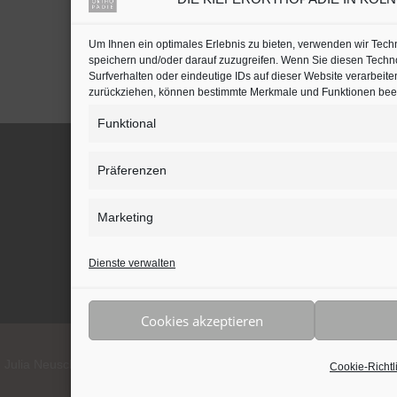
Kieferorthopäden oder
Zahnärzte mit Schwerpunkt
in Köln auf
jameda
Um Ihnen ein optimales Erlebnis zu bieten, verwenden wir Tec
speichern und/oder darauf zuzugreifen. Wenn Sie diesen Techn
Surfverhalten oder eindeutige IDs auf dieser Website verarbeite
zurückziehen, können bestimmte Merkmale und Funktionen beei
Funktional
Präferenzen
BLEIBEN SIE AUF DEM LAUFENDEN
Marketing
Dienste verwalten
Cookies akzeptieren
lia Neuschulz • 50933 Köln • 0221 - 589 105 55 • Alle Rechte vorbe
Cookie-Richtl