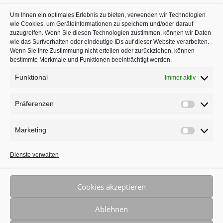
Kieferorthopäden oder
Um Ihnen ein optimales Erlebnis zu bieten, verwenden wir Technologien
Zahnärzte mit Schwerpunkt
wie Cookies, um Geräteinformationen zu speichern und/oder darauf
in Köln auf
jameda
zuzugreifen. Wenn Sie diesen Technologien zustimmen, können wir Daten
wie das Surfverhalten oder eindeutige IDs auf dieser Website verarbeiten.
Wenn Sie Ihre Zustimmung nicht erteilen oder zurückziehen, können
bestimmte Merkmale und Funktionen beeinträchtigt werden.
Funktional
Immer aktiv
Präferenzen
Präferenz
Marketing
Marketing
BLEIBEN SIE AUF DEM LAUFENDEN
Dienste verwalten
Cookies akzeptieren
Ablehnen