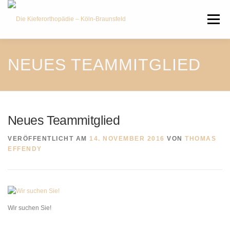
Zum
Inhalt
Menü
springen
HOME
ÜBER UNS
JOBS
NEUES TEAMMITGLIED
LEISTUNGEN
SERVICE
NEWS
Neues Teammitglied
KONTAKT
RECHTLICHES
VERÖFFENTLICHT AM
14. NOVEMBER 2016
VON
THOMAS
EFFENDY
ÜBERWEISUNG
Wir suchen Sie!