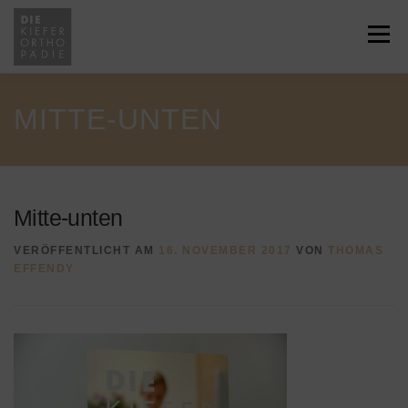
Zum
Inhalt
Menü
springen
HOME
ÜBER UNS
JOBS
MITTE-UNTEN
LEISTUNGEN
SERVICE
NEWS
Mitte-unten
KONTAKT
RECHTLICHES
VERÖFFENTLICHT AM
16. NOVEMBER 2017
VON
THOMAS
EFFENDY
ÜBERWEISUNG