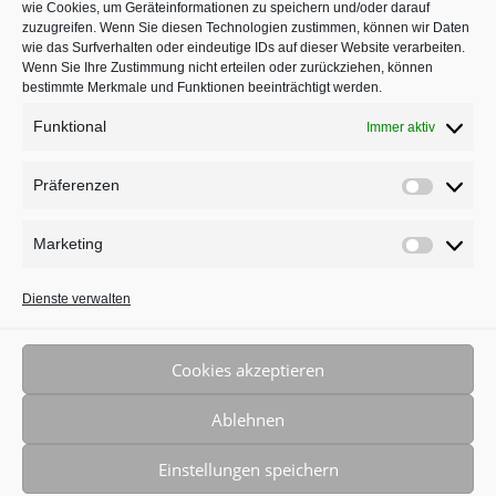
wie Cookies, um Geräteinformationen zu speichern und/oder darauf
in Köln auf
jameda
zuzugreifen. Wenn Sie diesen Technologien zustimmen, können wir Daten
wie das Surfverhalten oder eindeutige IDs auf dieser Website verarbeiten.
Wenn Sie Ihre Zustimmung nicht erteilen oder zurückziehen, können
bestimmte Merkmale und Funktionen beeinträchtigt werden.
Funktional
Immer aktiv
Präferenzen
Präferenz
Marketing
Marketing
BLEIBEN SIE AUF DEM LAUFENDEN
Dienste verwalten
Cookies akzeptieren
Ablehnen
© 2026 DIE KIEFERORTHOPÄDIE • Dr. Julia Neuschulz • 50933
Einstellungen speichern
Köln • 0221 - 589 105 55 • Alle Rechte vorbehalten • Webdesign