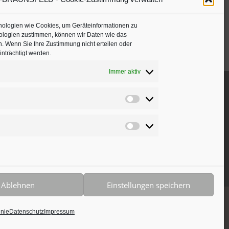
hnologien wie Cookies, um Geräteinformationen zu
ologien zustimmen, können wir Daten wie das
n. Wenn Sie Ihre Zustimmung nicht erteilen oder
nträchtigt werden.
Immer aktiv
Präferenzen
Marketing
Ablehnen
Einstellungen speichern
halten • Webdesign by
Designvorsprung
inie
Datenschutz
Impressum