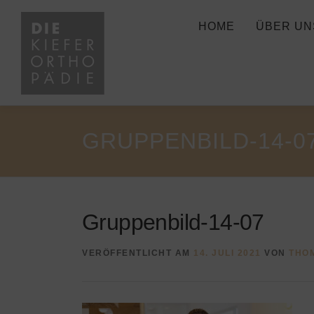
Zum
Inhalt
HOME
ÜBER UN
springen
GRUPPENBILD-14-0
Gruppenbild-14-07
VERÖFFENTLICHT AM
14. JULI 2021
VON
THO