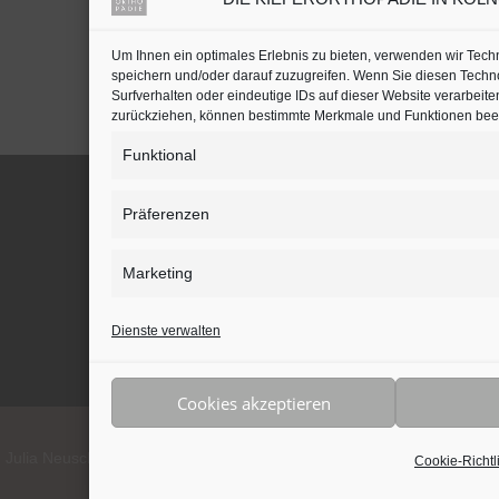
Kieferorthopäden oder
Zahnärzte mit Schwerpunkt
in Köln auf
jameda
Um Ihnen ein optimales Erlebnis zu bieten, verwenden wir Tec
speichern und/oder darauf zuzugreifen. Wenn Sie diesen Techn
Surfverhalten oder eindeutige IDs auf dieser Website verarbeite
zurückziehen, können bestimmte Merkmale und Funktionen beei
Funktional
Präferenzen
BLEIBEN SIE AUF DEM LAUFENDEN
Marketing
Dienste verwalten
Cookies akzeptieren
lia Neuschulz • 50933 Köln • 0221 - 589 105 55 • Alle Rechte vorbe
Cookie-Richtl