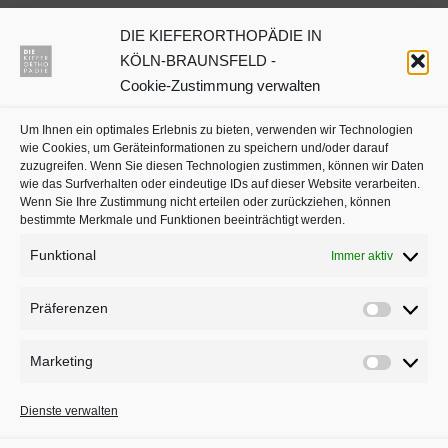
DIE KIEFERORTHOPÄDIE IN
Dr. Julia Neuschulz
KÖLN-BRAUNSFELD -
Cookie-Zustimmung verwalten
Kieferorthopäden oder
Um Ihnen ein optimales Erlebnis zu bieten, verwenden wir Technologien
Zahnärzte mit Schwerpunkt
wie Cookies, um Geräteinformationen zu speichern und/oder darauf
in Köln auf
jameda
zuzugreifen. Wenn Sie diesen Technologien zustimmen, können wir Daten
wie das Surfverhalten oder eindeutige IDs auf dieser Website verarbeiten.
Wenn Sie Ihre Zustimmung nicht erteilen oder zurückziehen, können
bestimmte Merkmale und Funktionen beeinträchtigt werden.
Funktional
Immer aktiv
Präferenzen
Präferenz
Marketing
Marketing
BLEIBEN SIE AUF DEM LAUFENDEN
Dienste verwalten