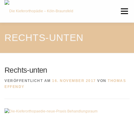
Zum
Inhalt
Menü
springen
HOME
ÜBER UNS
JOBS
RECHTS-UNTEN
LEISTUNGEN
SERVICE
NEWS
Rechts-unten
KONTAKT
RECHTLICHES
VERÖFFENTLICHT AM
16. NOVEMBER 2017
VON
THOMAS
EFFENDY
ÜBERWEISUNG