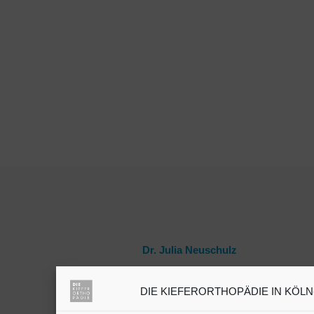
Dr. Julia Neuschulz
DIE KIEFERORTHOPÄDIE IN KÖLN-B
Kieferorthopäden oder
Zahnärzte mit Schwerpunkt