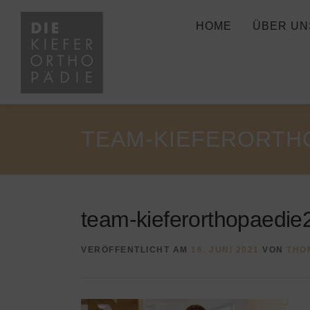
Zum
Inhalt
HOME
ÜBER UN
springen
TEAM-KIEFERORTH
team-kieferorthopaedie
VERÖFFENTLICHT AM
16. JUNI 2021
VON
THO