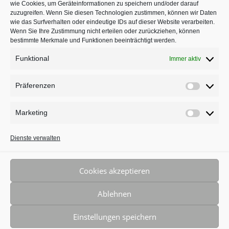
wie Cookies, um Geräteinformationen zu speichern und/oder darauf
in Köln auf
jameda
zuzugreifen. Wenn Sie diesen Technologien zustimmen, können wir Daten
wie das Surfverhalten oder eindeutige IDs auf dieser Website verarbeiten.
Wenn Sie Ihre Zustimmung nicht erteilen oder zurückziehen, können
bestimmte Merkmale und Funktionen beeinträchtigt werden.
Funktional
Immer aktiv
Präferenzen
Präferenz
Marketing
Marketing
BLEIBEN SIE AUF DEM LAUFENDEN
Dienste verwalten
Cookies akzeptieren
Ablehnen
© 2026 DIE KIEFERORTHOPÄDIE • Dr. Julia Neuschulz • 50933
Einstellungen speichern
Köln • 0221 - 589 105 55 • Alle Rechte vorbehalten • Webdesign