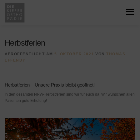
Zum
Inhalt
Menü
springen
HOME
ÜBER UNS
JOBS
Herbstferien
VERÖFFENTLICHT AM
5. OKTOBER 2021
VON
THOMAS
LEISTUNGEN
SERVICE
NEWS
EFFENDY
KONTAKT
RECHTLICHES
Herbstferien – Unsere Praxis bleibt geöffnet!
In den gesamten NRW-Herbstferien sind wir für euch da. Wir wünschen allen
Patienten gute Erholung!
ÜBERWEISUNG