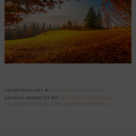
VERÖFFENTLICHT IN
ALLGEMEIN
,
KFO-PRAXIS
VERSCHLAGWORTET MIT
FACHARZTAUSBILDUNG
KIEFERORTHOPÄDIE
,
KFO
,
KIEFERORTHOPÄDIE