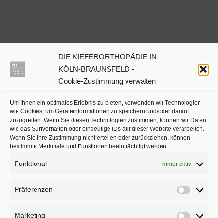
DIE KIEFERORTHOPÄDIE IN
Dr. Julia Neuschulz
KÖLN-BRAUNSFELD -
Cookie-Zustimmung verwalten
Kieferorthopäden oder
Um Ihnen ein optimales Erlebnis zu bieten, verwenden wir Technologien
Zahnärzte mit Schwerpunkt
wie Cookies, um Geräteinformationen zu speichern und/oder darauf
in Köln auf
jameda
zuzugreifen. Wenn Sie diesen Technologien zustimmen, können wir Daten
wie das Surfverhalten oder eindeutige IDs auf dieser Website verarbeiten.
Wenn Sie Ihre Zustimmung nicht erteilen oder zurückziehen, können
bestimmte Merkmale und Funktionen beeinträchtigt werden.
Funktional
Immer aktiv
Präferenzen
Präferenz
Marketing