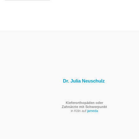
i
t
r
a
g
s
n
a
v
i
Dr. Julia Neuschulz
g
a
t
Kieferorthopäden oder
i
Zahnärzte mit Schwerpunkt
in Köln auf
jameda
o
n