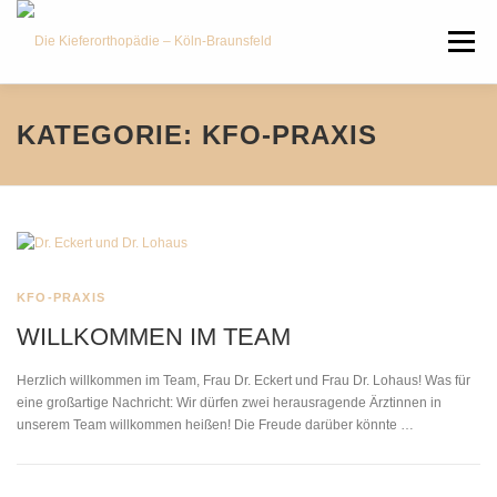
Zum
Inhalt
Menü
springen
HOME
ÜBER UNS
JOBS
KATEGORIE:
KFO-PRAXIS
LEISTUNGEN
SERVICE
NEWS
KONTAKT
RECHTLICHES
KFO-PRAXIS
WILLKOMMEN IM TEAM
ÜBERWEISUNG
Herzlich willkommen im Team, Frau Dr. Eckert und Frau Dr. Lohaus! Was für
eine großartige Nachricht: Wir dürfen zwei herausragende Ärztinnen in
unserem Team willkommen heißen! Die Freude darüber könnte …