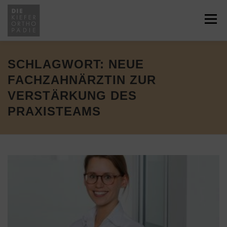
Zum
Inhalt
Menü
springen
HOME
ÜBER UNS
JOBS
SCHLAGWORT:
NEUE
FACHZAHNÄRZTIN ZUR
VERSTÄRKUNG DES
LEISTUNGEN
SERVICE
NEWS
PRAXISTEAMS
KONTAKT
RECHTLICHES
ÜBERWEISUNG