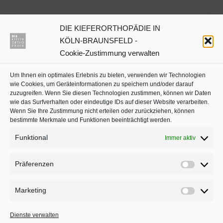
DIE KIEFERORTHOPÄDIE IN
Dr. Julia Neuschulz
KÖLN-BRAUNSFELD -
Cookie-Zustimmung verwalten
Kieferorthopäden oder
Um Ihnen ein optimales Erlebnis zu bieten, verwenden wir Technologien
Zahnärzte mit Schwerpunkt
wie Cookies, um Geräteinformationen zu speichern und/oder darauf
in Köln auf
jameda
zuzugreifen. Wenn Sie diesen Technologien zustimmen, können wir Daten
wie das Surfverhalten oder eindeutige IDs auf dieser Website verarbeiten.
Wenn Sie Ihre Zustimmung nicht erteilen oder zurückziehen, können
bestimmte Merkmale und Funktionen beeinträchtigt werden.
Funktional
Immer aktiv
Präferenzen
Präferenz
Marketing
Marketing
BLEIBEN SIE AUF DEM LAUFENDEN
Dienste verwalten