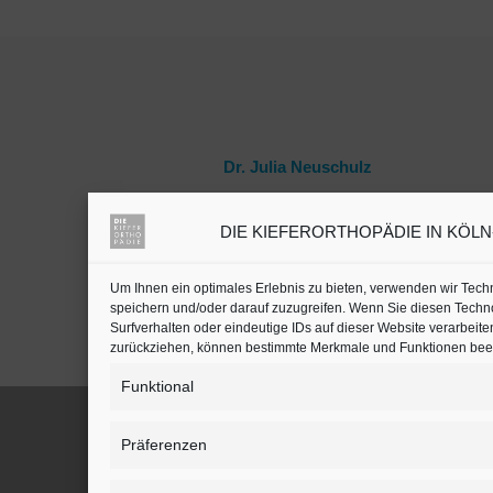
Dr. Julia Neuschulz
DIE KIEFERORTHOPÄDIE IN KÖLN-B
Kieferorthopäden oder
Zahnärzte mit Schwerpunkt
in Köln auf
jameda
Um Ihnen ein optimales Erlebnis zu bieten, verwenden wir Tec
speichern und/oder darauf zuzugreifen. Wenn Sie diesen Techn
Surfverhalten oder eindeutige IDs auf dieser Website verarbeite
zurückziehen, können bestimmte Merkmale und Funktionen beei
Funktional
Präferenzen
BLEIBEN SIE AUF DEM LAUFENDEN